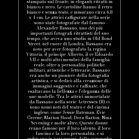
stampato sul fronte, in eleganti ritratti in
bianco e nero. Le cartoline hanno il retro
bianco e senza testo, e misurano circa 6,8
x 4 cm. Le attrici raffigurate nella serie
sono state fotografate dal famoso
Alexander Bassano, uno dei più
importanti fotografi ritrattisti del suo
tempo, che aveva uno studio in Old Bond
Street, nel cuore di Londra. Bassano era
noto per aver fotografato la regina
Vittoria, il principe Alberto, il re Edoardo
VII e molti altri membri della famiglia
reale, oltre a personalità politiche,
militari, artistiche e letterarie. Bassano
era anche un pioniere della fotografia
artistica, e si dedicò alla creazione di
immagini suggestive e raffinate, che
esaltavano la bellezza e l'eleganza delle
sue modelle. Tra le attrici immortalate
da Bassano nella serie Actresses (B) ci
sono nomi noti del teatro e del cinema
inglese, come Jessie Bateman, Evie
Greene, Marion Hood, Dora Barton, Nina
Sevening e molte altre. Queste donne
erano famose per il loro talento, il loro
fascino e la loro personalità, e si
esibivano in vari generi, dalla commedia