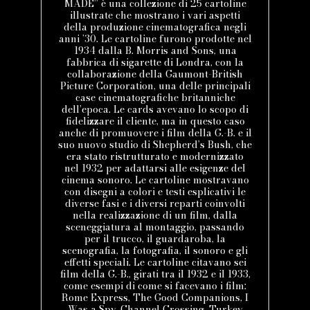
MADE” è una collezione di 25 cartoline
illustrate che mostrano i vari aspetti
della produzione cinematografica negli
anni ’30. Le cartoline furono prodotte nel
1934 dalla B. Morris and Sons, una
fabbrica di sigarette di Londra, con la
collaborazione della Gaumont-British
Picture Corporation, una delle principali
case cinematografiche britanniche
dell’epoca. Le cards avevano lo scopo di
fidelizzare il cliente, ma in questo caso
anche di promuovere i film della G.-B. e il
suo nuovo studio di Shepherd’s Bush, che
era stato ristrutturato e modernizzato
nel 1932 per adattarsi alle esigenze del
cinema sonoro. Le cartoline mostravano
con disegni a colori e testi esplicativi le
diverse fasi e i diversi reparti coinvolti
nella realizzazione di un film, dalla
sceneggiatura al montaggio, passando
per il trucco, il guardaroba, la
scenografia, la fotografia, il sonoro e gli
effetti speciali. Le cartoline citavano sei
film della G.-B., girati tra il 1932 e il 1933,
come esempi di come si facevano i film:
Rome Express, The Good Companions, I
Was a Spy, Channel Crossing, Turkey