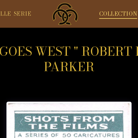
LLE SERIE
COLLECTION
 GOES WEST " ROBERT 
PARKER